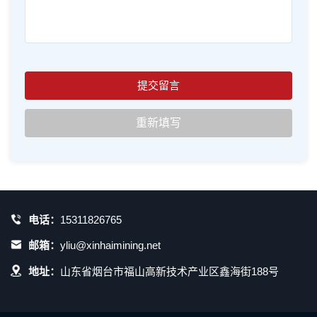
电话：
15311826765
邮箱：
yliu@xinhaimining.net
地址：
山东省烟台市福山高新技术产业区鑫海街188号