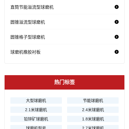
直筒节能溢流型球磨机
圆锥溢流型球磨机
圆锥格子型球磨机
球磨机橡胶衬板
热门标签
大型球磨机
节能球磨机
2.1米球磨机
2.4米球磨机
铅锌矿球磨机
1.8米球磨机
球磨机型号
2.7米球磨机