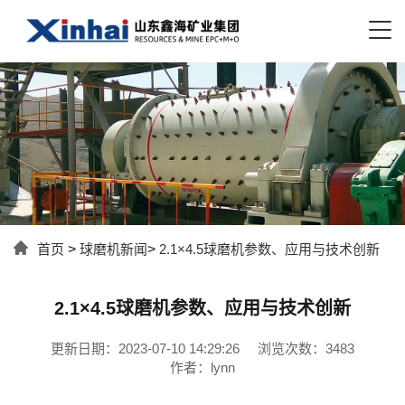
首页
>
球磨机新闻
>
2.1×4.5球磨机参数、应用与技术创新
2.1×4.5球磨机参数、应用与技术创新
更新日期：2023-07-10 14:29:26
浏览次数：3483
作者：lynn