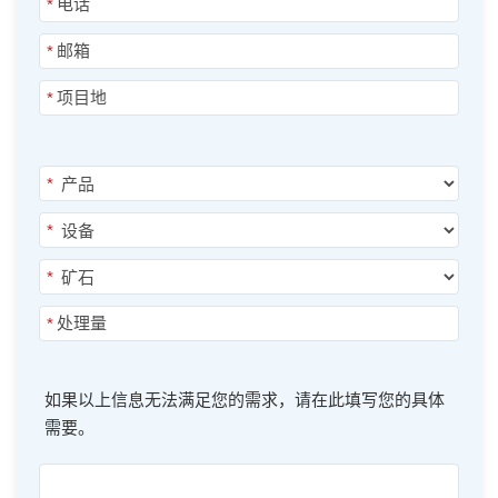
*
*
*
*
*
*
*
如果以上信息无法满足您的需求，请在此填写您的具体
需要。