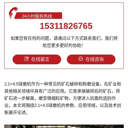
24小时服务热线
15311826765
如果您有任何的问题，请通过以下方式联系我们，我们将
给您更多更好的协助！
在线留言
在线咨询
2.1×4.5球磨机作为一种常见的矿石破碎和粉磨设备，在矿业和
其他相关领域中具有广泛的应用。它是承接破碎后的矿石，将
矿石进一步解离，磨至微细粒矿物，方便进入后面的选别作
业。本文将围绕2.1×4.5球磨机的参数、应用领域，以及技术创
新展开论述。