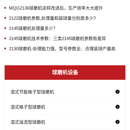
MQG2136球磨机这样改进后，生产效率大大提升
2122球磨机参数,处理量和装球量分别是多少?
2145球磨机处理量多少？
2145球磨机技术参数：三类2145球磨机参数有差异
2130球磨机-处理能力强、型号参数全、合理装球产量高
球磨机设备
湿式节能格子型球磨机
湿式格子型球磨机
湿式溢流型球磨机