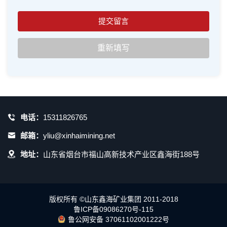
电话：
15311826765
邮箱：
yliu@xinhaimining.net
地址：
山东省烟台市福山高新技术产业区鑫海街188号
版权所有 ©山东鑫海矿业集团 2011-2018
鲁ICP备09086270号-115
鲁公网安备 37061102001222号