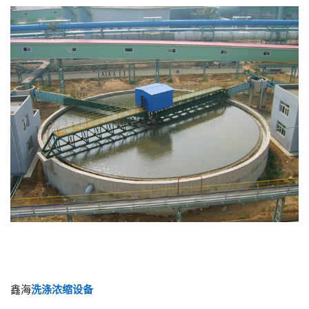
鑫海
洗涤浓缩设备