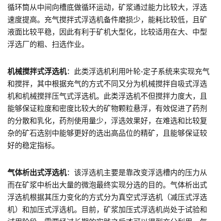
循环筒从中间向槽底做循环运动，矿浆通过能力比较大，浮选
速度提高。充气搅拌式浮选机备件磨损少，能耗比较低，且矿
液面比较平稳，因此有利于矿机大型化，比较适用在大、中型
浮选厂的粗、扫选作业。
机械搅拌式浮选机
：此类浮选机利用叶轮-定子系统来实现充气
和搅拌，其中根据充气的方式不同又分为机械搅拌自吸式浮选
机和机械搅拌压气式浮选机。此类浮选机不但搅拌力度大，且
能够保证粒度和密度比较大的矿物颗粒悬浮，有效促进了药剂
的分散和乳化，药剂使用量少，浮选效果好，在难选和比较复
杂的矿石选别中能够更好的选出高品位的精矿，且能够保证较
好的稳定指标。
气体析出式浮选机
：该浮选机主要是靠改变浮选槽内的压力从
而在矿浆中析出大量的微泡最终实现分选的目的。气体析出式
浮选机根据其压力变化的方式分为真空式浮选机（减压式浮选
机）和加压式浮选机。目前，矿浆加压式浮选机尚处于试验和