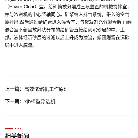
（Enviro-Cldar）型。给矿筒被分隔成三段竖直的机械搅拌室，
并与浓密机的中心竖轴同心。矿浆给入排气系统，带入的空气
被排出,然后通过给矿管进入混合室，与絮凝剂充分混合后,再经
混合室下部呈放射状分布的给矿管直接给到沉砂层的中、上
部。液体经沉砂层的过滤以后上升成为溢流，絮团则留在沉砂
层中进入底流。
上一篇：
高效浓缩机工作原理
下一篇：
xjb棒型浮选机
相关新闻