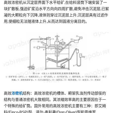
高效浓密机从沉淀层界面下水平给矿,在给料竖筒下端安装了一
块扩散板,强迫矿浆沿水平方向向四周扩散,避免冲击沉泥层,已絮
凝的大颗粒向下沉降,液体则穿过沉泥层上升,沉泥层具有过滤作
用,使细粒无法随液体上升,从而达到固液分离目的。
高效
浓密机
结构：高效浓密机的槽体、耙架乳浊剂传动部佞的
结构与普通浓密机大致相同。其浓缩效率高的主要原因在于一
个特殊的给矿筒。国外常用的高效浓密机主要有三种：即艾姆
科(Einco-BSP)型、道尔-奥利弗(Dorr-Oliver)型和恩维罗