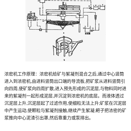
浓密机工作原理：浓密机给矿与絮凝剂混合之后,通过中心竖筒
进入到浓密机,由进料竖筒出口端的导流板,把矿浆从进料竖筒引
向四周,使矿浆向四周扩散,进入预先形成的沉泥层,与物料同时进
来的絮凝剂一起形成泥层,并沉淀到浓密机的底层。而液体透过
沉泥层上升,沉泥层起了过滤作用,使细粒无法上升;矿浆在沉泥层
中产生运动,使颗粒与絮凝剂接触,继续产生絮凝;耙子把浓密的矿
浆推向中心泥渣引出罩,然后靠重力或泵排出。