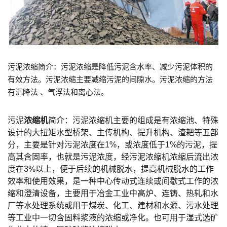
污泥浓缩简介：污泥浓缩是降低污泥含水率、减少污泥体积的
有效方法。污泥浓缩主要减缩污泥的间隙水。污泥浓缩的方法
有沉降法 、气浮法和离心法。
污泥
浓
缩机
简介：污泥浓缩机主要的组成是有浓缩池、特殊
设计的大扭矩水型桥架、主传机构、提升机构、渣耙等五部
分，
主要是针对污泥浓度在1%，或浓度低于1%的污泥，提
高其含固率，也就是污泥浓度，经污泥浓缩机浓缩后流出浓
度在3%以上，便于后续的机械脱水，提高机械脱水的工作
效率和使用效果，
是一种中心传动式连续或间歇式工作的浓
缩和澄清设备，
主要用于冶金工业中高炉、连铸、热轧和水
厂等水处理系统或用于煤炭、化工、建材和水源、污水处理
等工业中一切含固料浆液的浓缩或净化。也可用于湿式选矿