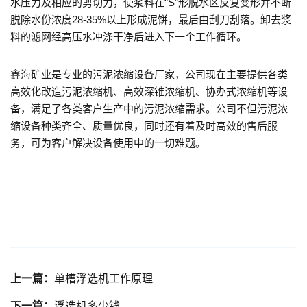
水压力及相应的剪切力，使浆料在“S”形脱水区反复变形并不断
脱除水份浓度28-35%以上形成泥饼，最后由刮刀刮落。卸去浆
料的滤网经高压水冲涤干净后进入下一个工作循环。
鑫海矿业是专业的污泥浓缩设备厂家，公司现在主要提供各类
高效化改造污泥浓缩机、高效深锥浓缩机、协办式浓缩机等设
备，满足了各类客户生产中的污泥浓缩需求。公司不但污泥浓
缩设备种类齐全、质量优良，同时还有着及时高效的售后服
务，可为客户解决设备使用中的一切难题。
上一篇：
单槽浮选机工作原理
下一篇：
浮选机多少钱