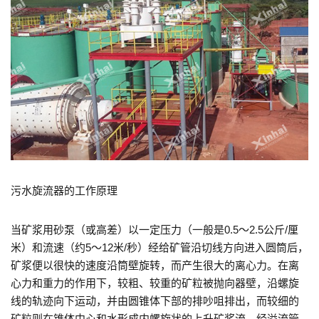
污水旋流器的工作原理
当矿浆用砂泵（或高差）以一定压力（一般是0.5～2.5公斤/厘
米）和流速（约5～12米/秒）经给矿管沿切线方向进入圆筒后，
矿浆便以很快的速度沿筒壁旋转，而产生很大的离心力。在离
心力和重力的作用下，较粗、较重的矿粒被抛向器壁，沿螺旋
线的轨迹向下运动，并由圆锥体下部的排吵咀排出，而较细的
矿粒则在锥体中心和水形成内螺旋状的上升矿浆流，经溢流管