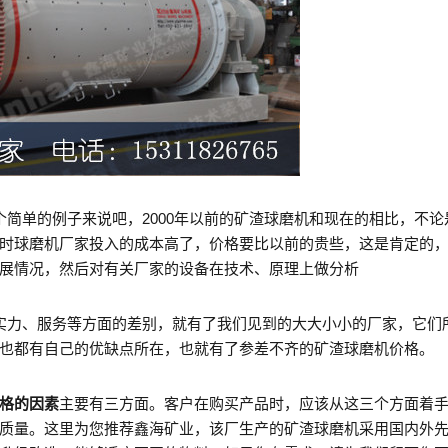
单的例子来说吧，2000年以前的矿渣球磨机和现在的相比，不论
时球磨机厂家投入的成本高了，价格要比以前的贵些，这是肯定的
展情况，然后对有关厂家的设备在技术、原理上做分析
力、服务等方面的差别，就有了我们见到的大大小小的厂家，它们
也都有自己的优缺点所在，也就有了参差不齐的矿渣球磨机价格。
格的因素
主要有三方面。客户在购买产品时，应该从这三个方面着
质量。这里为您推荐鑫海矿业，该厂生产的矿渣球磨机采用国内外