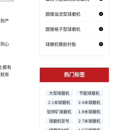
圆锥溢流型球磨机
受到产
圆锥格子型球磨机
到心
球磨机橡胶衬板
上都有
时就有
热门标签
大型球磨机
节能球磨机
2.1米球磨机
2.4米球磨机
铅锌矿球磨机
1.8米球磨机
球磨机型号
2.7米球磨机