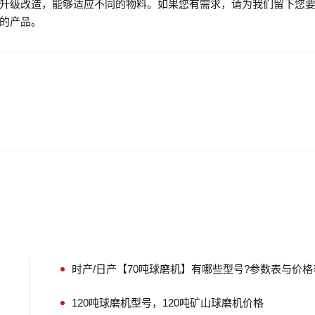
升级改造，能够适应不同的物料。如果您有需求，请为我们留下您
的产品。
时产/日产【70吨球磨机】有哪些型号?参数表与价格
120吨球磨机型号，120吨矿山球磨机价格