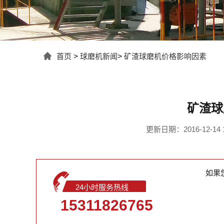
首页
>
球磨机新闻
>
矿渣球磨机价格影响因素
矿渣球
更新日期：2016-12-14 1
如果
24小时服务热线
15311826765