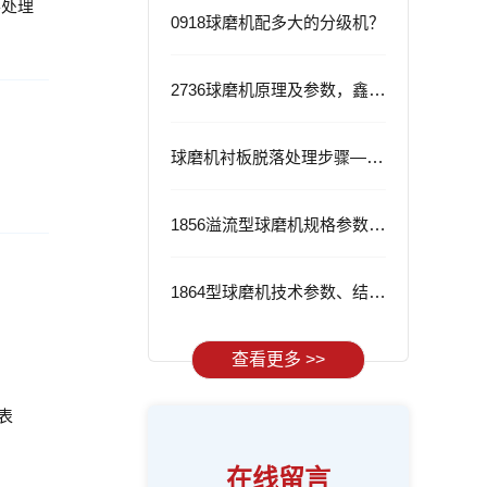
要处理
0918球磨机配多大的分级机？
2736球磨机原理及参数，鑫海2736球磨机的优势
球磨机衬板脱落处理步骤——从根源解决问题
1856溢流型球磨机规格参数与应用
1864型球磨机技术参数、结构特点及工作流程
查看更多 >>
表
在线留言