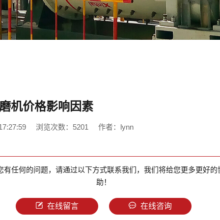
磨机价格影响因素
7:27:59
浏览次数：5201
作者：lynn
您有任何的问题，请通过以下方式联系我们，我们将给您更多更好的
助！
在线留言
在线咨询