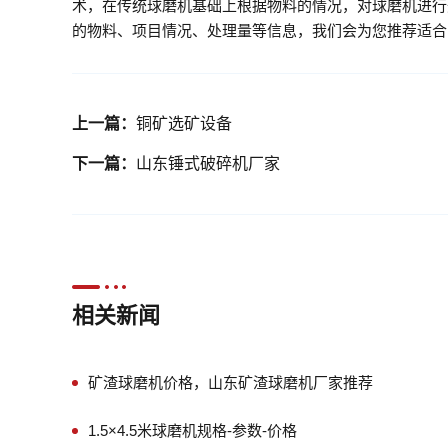
术，在传统球磨机基础上根据物料的情况，对球磨机进行
的物料、项目情况、处理量等信息，我们会为您推荐适合
上一篇：
铜矿选矿设备
下一篇：
山东锤式破碎机厂家
相关新闻
矿渣球磨机价格，山东矿渣球磨机厂家推荐
1.5×4.5米球磨机规格-参数-价格