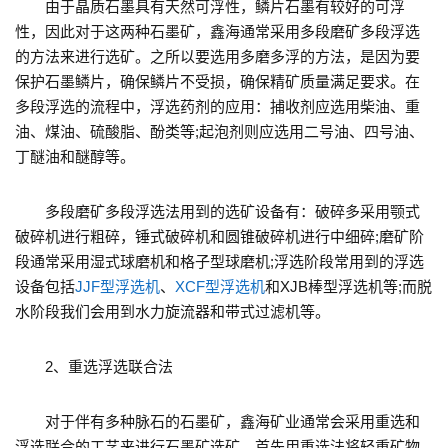
由于晶质石墨具有天然可浮性，鳞片石墨有较好的可浮
性，因此对于这两种石墨矿，鑫海通常采用多段磨矿多段浮选
的方法来进行选矿。之所以要选用多磨多浮的方法，是因为要
保护石墨鳞片，确保鳞片不受损，确保精矿质量满足要求。在
多段浮选的流程中，浮选药剂的应用：捕收剂应选用柴油、重
油、煤油、硫酸脂、酚类等;起泡剂则应选用二号油、四号油、
丁醚油和醚醇等。
多段磨矿多段浮选法用到的选矿设备有：破碎多采用颚式
破碎机进行粗碎，锤式破碎机和圆锥破碎机进行中细碎;磨矿阶
段通常采用湿式球磨机和格子型球磨机;浮选阶段常用到的浮选
设备包括
JJF型浮选机
、
XCF型浮选机
和XJB棒型浮选机等;而脱
水阶段我们会用到水力旋流器和带式过滤机等。
2、重选浮选联合法
对于伴有多种脉石的石墨矿，鑫海矿业通常会采用重选和
浮选联合的工艺来进行石墨矿选矿。首先用重选法将轻重矿物