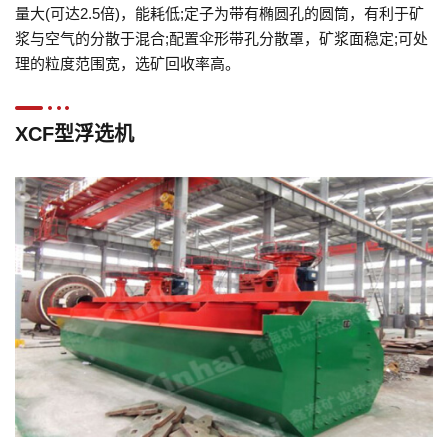
量大(可达2.5倍)，能耗低;定子为带有椭圆孔的圆筒，有利于矿
浆与空气的分散于混合;配置伞形带孔分散罩，矿浆面稳定;可处
理的粒度范围宽，选矿回收率高。
XCF型浮选机