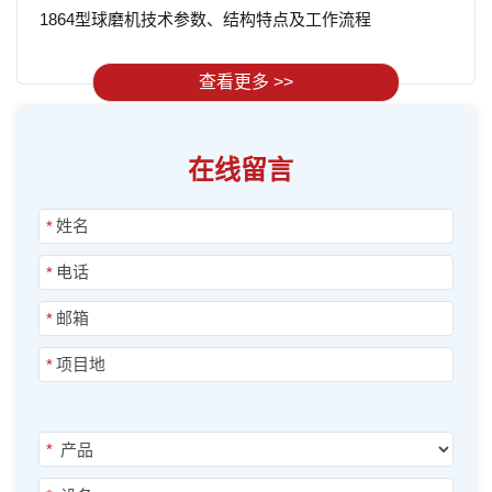
1864型球磨机技术参数、结构特点及工作流程
查看更多 >>
在线留言
*
*
*
*
*