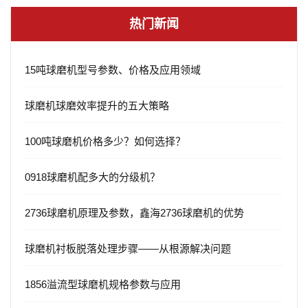
热门新闻
15吨球磨机型号参数、价格及应用领域
球磨机球磨效率提升的五大策略
100吨球磨机价格多少？如何选择？
0918球磨机配多大的分级机？
2736球磨机原理及参数，鑫海2736球磨机的优势
球磨机衬板脱落处理步骤——从根源解决问题
1856溢流型球磨机规格参数与应用