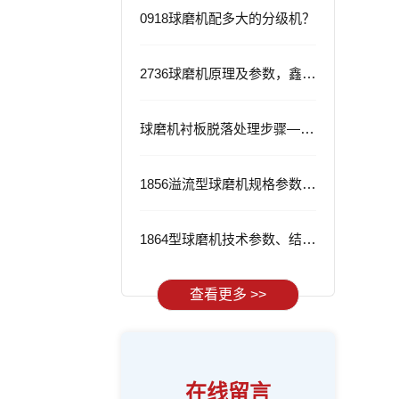
0918球磨机配多大的分级机？
2736球磨机原理及参数，鑫海2736球磨机的优势
球磨机衬板脱落处理步骤——从根源解决问题
1856溢流型球磨机规格参数与应用
1864型球磨机技术参数、结构特点及工作流程
查看更多 >>
在线留言