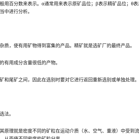
般用百分数来表示。α通常用来表示原矿品位；β表示精矿品位；θ表
当中进行分析。
杂质，使有用矿物得到富集的产品。精矿就是选矿厂的最终产品。
的有用成分含量很低的产物。
矿和尾矿之间，因此在选别时要对它进行返回重新选别或单独处理
选法。
其原理就是密度不同的矿粒在运动介质（水、空气、重液）中受到
，从而使不同密度的矿粒分离。