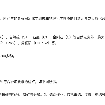
，所产生的具有固定化学组成和物理化学性质的自然元素或天然化
Cu）、自然硫（S）、石墨（C）、金刚石（C）等自然元素外，绝
矿（PbS）、黄铜矿（CuFeS2）等。
200多种。
到符合冶炼要求的精矿，如下图所示。
的粉碎与筛分、磨矿与分级。2、选别作业，包括重选、浮选、电选等