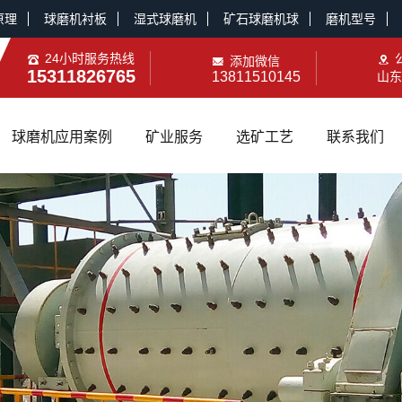
原理
球磨机衬板
湿式球磨机
矿石球磨机球
磨机型号
24小时服务热线
添加微信
15311826765
13811510145
山东
球磨机应用案例
矿业服务
选矿工艺
联系我们