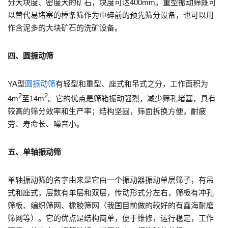
分大块度、密度大的矿石，块度可达400mm。重型振动筛既可
以替代易堵塞的棒条筛作为中碎前的预先筛分设备，也可以用
作含泥多的大块矿石的洗矿设备。
四、圆振动筛
YA型
圆振动筛
有轻型和重型、座式和吊式之分，工作面积为
2
2
4m
至14m
。它的优点是筛箱振动强烈，减少筛孔堵塞，具有
较高的筛分效率和生产率；结构坚固，筛面拆换方便，耐疲
劳、寿命长、噪音小。
五、单轴振动筛
单轴振动筛的名字由来是它由一个振动器振动单层筛子，有吊
式和座式，层数有单层和双层，传动形式分左右，筛板有冲孔
筛板、编织筛网、橡胶筛网（我国目前做的较好的有鑫海耐磨
筛网等）。它的优点是结构简单，便于维修，运行稳定，工作