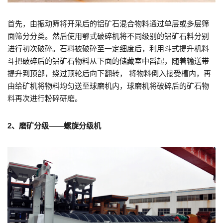
首先，由振动筛将开采后的铝矿石混合物料通过单层或多层筛
面筛分分类。然后使用鄂式破碎机将不同级别的铝矿石料分别
进行初次破碎。石料被破碎至一定细度后，利用斗式提升机料
斗把破碎后的铝矿石物料从下面的储藏室中舀起，随着输送带
提升到顶部，绕过顶轮后向下翻转， 将物料倒入接受槽内，再
由给矿机将物料均匀送至球磨机内，球磨机将破碎后的矿石物
料再次进行粉碎研磨。
2、磨矿分级——螺旋分级机