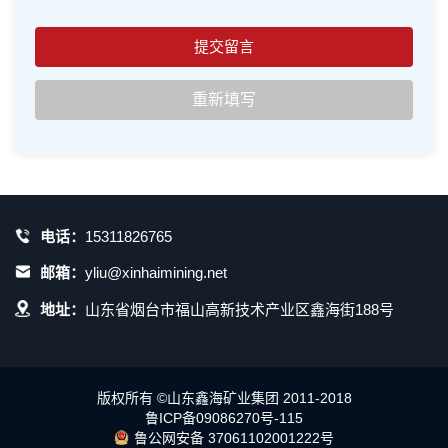
电话：
15311826765
邮箱：
yliu@xinhaimining.net
地址：
山东省烟台市福山高新技术产业区鑫海街188号
版权所有 ©山东鑫海矿业集团 2011-2018
鲁ICP备09086270号-115
鲁公网安备 37061102001222号