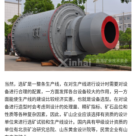
当然，选矿是一整条生产线，在对生产线进行设计时需要对设
备进行合理的配置，一方面发挥各台设备较大的作用，另一方
面能使生产线的建设比较经济实惠，也就是设备选型。在对设
备进行造型时会考虑到设计的处理量、精矿指标、矿石品位和
性质等各种复杂因素，因此，矿山企业应该选择有资质的设计
单位来进行选矿试验和生产线设计。国内具有甲级设计资质的
单位有北京矿冶研究总院、山东黄金设计院等，民营企业有山