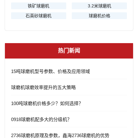
铁矿球磨机
3.2米球磨机
石英砂球磨机
球磨机价格
热门新闻
15吨球磨机型号参数、价格及应用领域
球磨机球磨效率提升的五大策略
100吨球磨机价格多少？如何选择？
0918球磨机配多大的分级机？
2736球磨机原理及参数，鑫海2736球磨机的优势