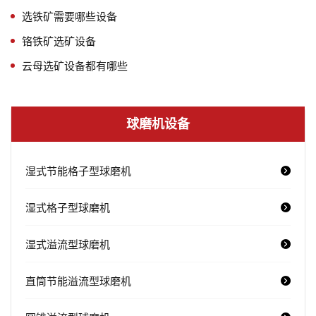
选铁矿需要哪些设备
铬铁矿选矿设备
云母选矿设备都有哪些
球磨机设备
湿式节能格子型球磨机
湿式格子型球磨机
湿式溢流型球磨机
直筒节能溢流型球磨机