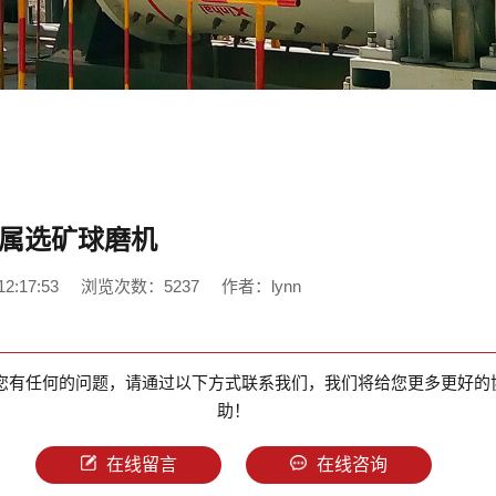
属选矿球磨机
2:17:53
浏览次数：5237
作者：lynn
您有任何的问题，请通过以下方式联系我们，我们将给您更多更好的
助！
在线留言
在线咨询