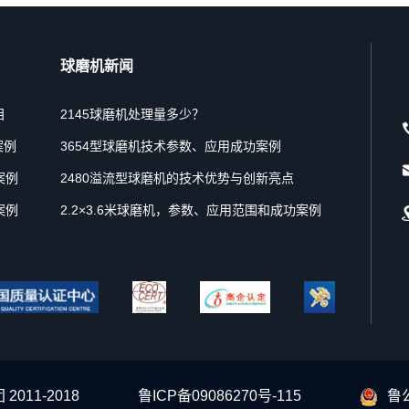
球磨机新闻
目
2145球磨机处理量多少？
案例
3654型球磨机技术参数、应用成功案例
案例
2480溢流型球磨机的技术优势与创新亮点
案例
2.2×3.6米球磨机，参数、应用范围和成功案例
011-2018
鲁ICP备09086270号-115
鲁公