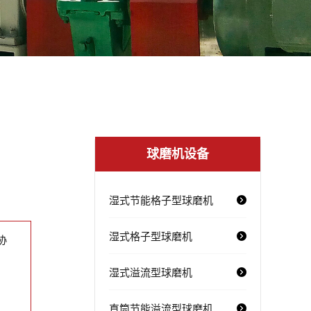
球磨机设备
湿式节能格子型球磨机
湿式格子型球磨机
协
湿式溢流型球磨机
直筒节能溢流型球磨机