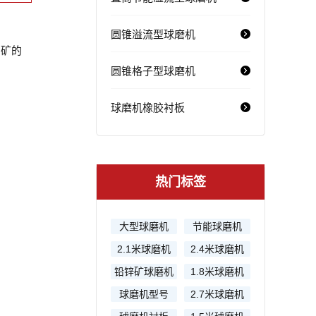
圆锥溢流型球磨机
属矿的
圆锥格子型球磨机
球磨机橡胶衬板
热门标签
大型球磨机
节能球磨机
2.1米球磨机
2.4米球磨机
铅锌矿球磨机
1.8米球磨机
球磨机型号
2.7米球磨机