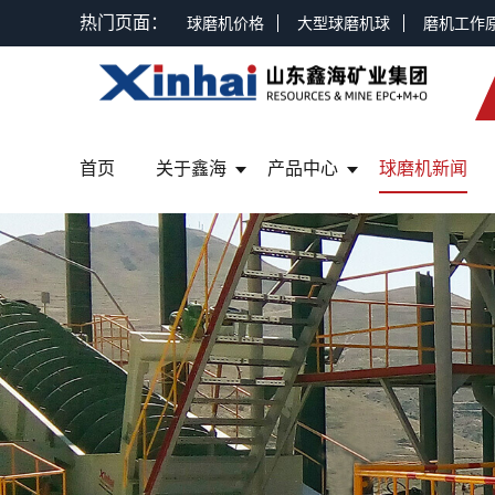
热门页面：
球磨机价格
大型球磨机球
磨机工作
首页
关于鑫海
产品中心
球磨机新闻