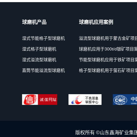
球磨机产品
球磨机应用案例
湿式节能格子型球磨机
溢流型球磨机用于蒙古金矿项
湿式格子型球磨机
球磨机应用于300t/d银矿项目
湿式溢流型球磨机
节能型球磨机应用于铁矿项目
直筒节能溢流型球磨机
格子型球磨机用于萤石矿项目
版权所有 ©山东鑫海矿业集团 2