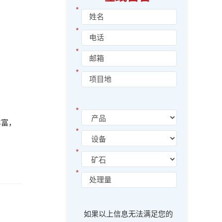
*
*
*
*
*
丰富，
*
*
*
如果以上信息无法满足您的