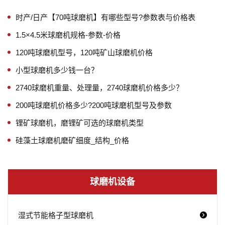
时产/日产【70吨球磨机】有哪些型号?参数表与价格表
1.5×4.5米球磨机规格-参数-价格
120吨球磨机型号，120吨矿山球磨机价格
小型球磨机多少钱一台？
2740球磨机重量、处理量，2740球磨机价格多少？
200吨球磨机价格多少?200吨球磨机型号及参数
锂矿球磨机，磨锂矿可选的球磨机类型
硅藻土球磨机磨矿细度_结构_价格
球磨机设备
湿式节能格子型球磨机