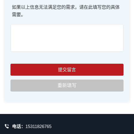
如果以上信息无法满足您的需求，请在此填写您的具体
需要。
电话：
15311826765