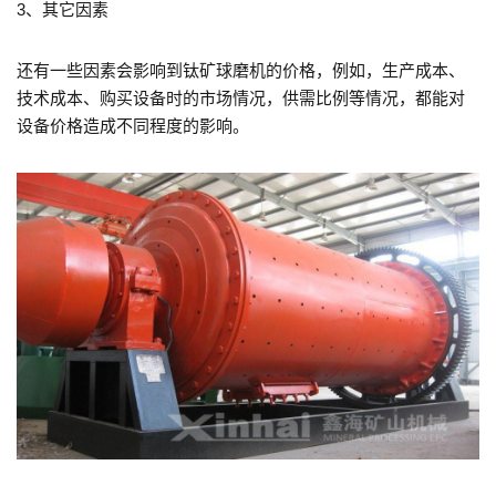
3、其它因素
还有一些因素会影响到钛矿球磨机的价格，例如，生产成本、
技术成本、购买设备时的市场情况，供需比例等情况，都能对
设备价格造成不同程度的影响。