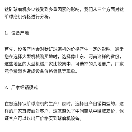
钛矿球磨机多少钱受到多重因素的影响，我们从三个方面对钛
矿球磨机价格进行分析。
1、设备产地
首先，设备产地会对钛矿球磨机的价格产生一定的影响。通常
您在选择大型机械购买地时，选择像山东、河南这样的省份，
这些地区的大型机械厂家比较集中，可选择的余地更广，厂家
竞争激烈也造成设备价格偏低等现象。
2、厂家经销模式
在您选择钛矿球磨机的生产厂家时，选择自产自销类型的，这
样的厂家直接面对客户，这就避免了中间商从中赚取差价，保
证客户可以以出厂价格买到球磨机设备。