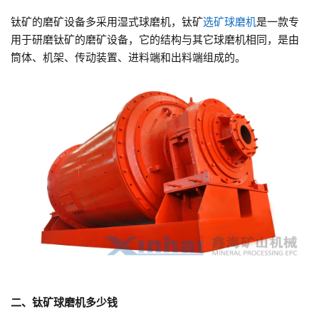
钛矿的磨矿设备多采用湿式球磨机，钛矿
选矿球磨机
是一款专
用于研磨钛矿的磨矿设备，它的结构与其它球磨机相同，是由
筒体、机架、传动装置、进料端和出料端组成的。
二、钛矿球磨机多少钱