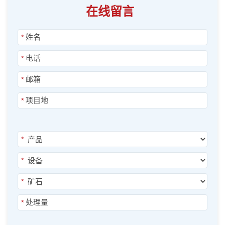
在线留言
*
*
*
*
*
*
*
*