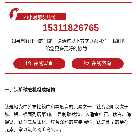
24小时服务热线
15311826765
如果您有任何的问题，请通过以下方式联系我们，我们将
给您更多更好的协助！
在线留言
在线咨询
一、钛矿球磨机组成结构
钛是地壳中分布比较广和丰度高的元素之一，钛资源则仅次于
铁、铝、镁而列居第4位，是制取钛渣、人造金红石、钛白、海
绵钛、钛金属及钛材、焊条涂料的重要原料。钛是典型的亲石
元素，常以氧化物矿物出现。