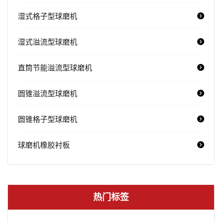
湿式格子型球磨机
湿式溢流型球磨机
直筒节能溢流型球磨机
圆锥溢流型球磨机
圆锥格子型球磨机
球磨机橡胶衬板
热门标签