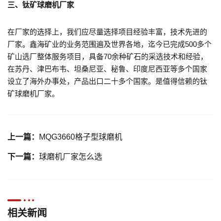
三、钛矿球磨机厂家
在厂家的选择上，我们应尽量选择项目经验丰富，技术先进的
厂家。鑫海矿业的业务范围遍及世界各地，迄今已完成500多个
矿山选厂整体服务项目，具备70余种矿石的采选技术和经验，
在苏丹、津巴布韦、坦桑尼亚、秘鲁、印度尼西亚等多个国家
设立了海外办事处，产品出口二十多个国家。是值得信赖的钛
矿球磨机厂家。
上一篇：
MQG3660格子型球磨机
下一篇：
球磨机厂家怎么选
相关新闻