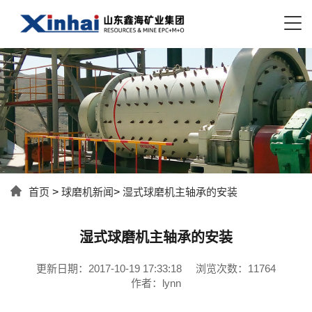
首页
>
球磨机新闻
>
湿式球磨机主轴承的安装
湿式球磨机主轴承的安装
更新日期：2017-10-19 17:33:18
浏览次数：11764
作者：lynn