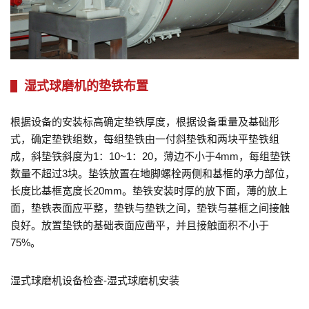
湿式球磨机的垫铁布置
根据设备的安装标高确定垫铁厚度，根据设备重量及基础形
式，确定垫铁组数，每组垫铁由一付斜垫铁和两块平垫铁组
成，斜垫铁斜度为1：10~1：20，薄边不小于4mm，每组垫铁
数量不超过3块。垫铁放置在地脚螺栓两侧和基框的承力部位，
长度比基框宽度长20mm。垫铁安装时厚的放下面，薄的放上
面，垫铁表面应平整，垫铁与垫铁之间，垫铁与基框之间接触
良好。放置垫铁的基础表面应凿平，并且接触面积不小于
75%。
湿式球磨机设备检查-湿式球磨机安装