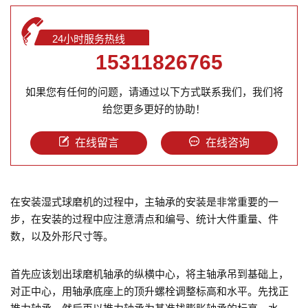
24小时服务热线
15311826765
如果您有任何的问题，请通过以下方式联系我们，我们将
给您更多更好的协助！
在线留言
在线咨询
在安装湿式球磨机的过程中，主轴承的安装是非常重要的一
步，在安装的过程中应注意清点和编号、统计大件重量、件
数，以及外形尺寸等。
首先应该划出球磨机轴承的纵横中心，将主轴承吊到基础上，
对正中心，用轴承底座上的顶升螺栓调整标高和水平。先找正