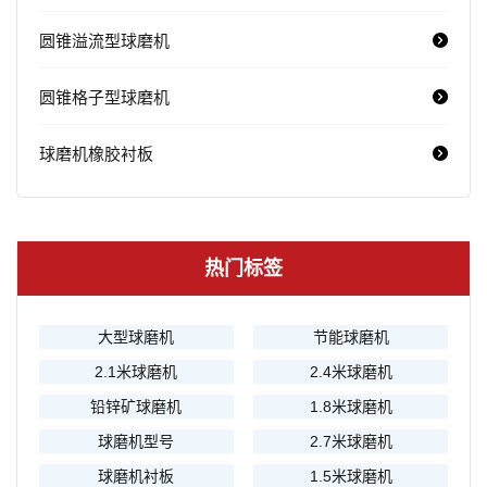
圆锥溢流型球磨机
圆锥格子型球磨机
球磨机橡胶衬板
热门标签
大型球磨机
节能球磨机
2.1米球磨机
2.4米球磨机
铅锌矿球磨机
1.8米球磨机
球磨机型号
2.7米球磨机
球磨机衬板
1.5米球磨机