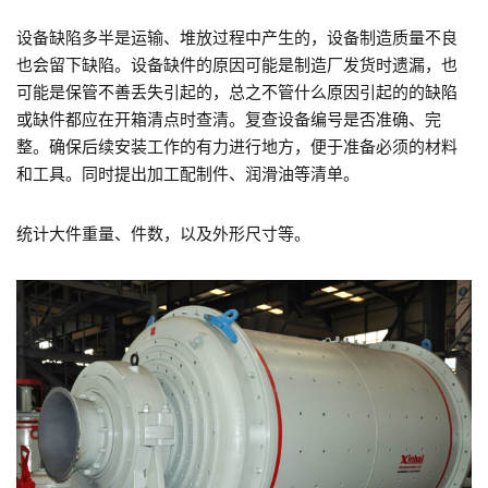
设备缺陷多半是运输、堆放过程中产生的，设备制造质量不良
也会留下缺陷。设备缺件的原因可能是制造厂发货时遗漏，也
可能是保管不善丢失引起的，总之不管什么原因引起的的缺陷
或缺件都应在开箱清点时查清。复查设备编号是否准确、完
整。确保后续安装工作的有力进行地方，便于准备必须的材料
和工具。同时提出加工配制件、润滑油等清单。
统计大件重量、件数，以及外形尺寸等。