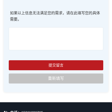
如果以上信息无法满足您的需求，请在此填写您的具体
需要。