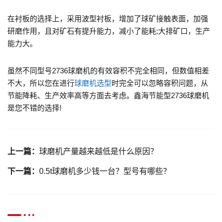
在衬板的选择上，采用波型衬板，增加了球矿接触表面，加强
研磨作用，且对矿石有提升能力，减小了能耗;大排矿口，生产
能力大。
虽然不同型号2736球磨机的有效容积不完全相同，但数值相差
不大，所以您在进行
球磨机选型
时完全可以忽略容积问题，从
节能降耗、生产效率高等方面去考虑。鑫海节能型2736球磨机
是您不错的选择!
上一篇：
球磨机产量越来越低是什么原因？
下一篇：
0.5t球磨机多少钱一台？型号有哪些？