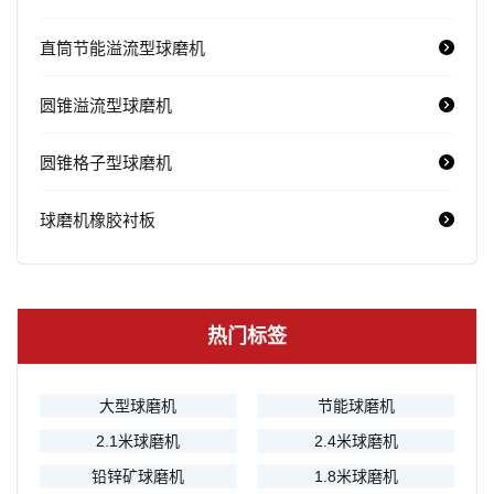
直筒节能溢流型球磨机
圆锥溢流型球磨机
圆锥格子型球磨机
球磨机橡胶衬板
热门标签
大型球磨机
节能球磨机
2.1米球磨机
2.4米球磨机
铅锌矿球磨机
1.8米球磨机