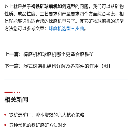
以上就是关于
褐铁矿球磨机如何选型
的问题，我们可以从矿物
性质、成品粒度、工艺要求和产量要求四个方面综合考虑，相
信就能够选出适合您的球磨机型号了。其它矿物球磨机的选型
方法您可以参考文章：
球磨机选型三步曲
。
上一篇：
棒磨机和球磨机哪个更适合磨铁矿
下一篇：
湿式球磨机结构详解及各部件的作用【图】
相关新闻
铁矿选矿厂：降本增效的六大核心策略
五种常见的铁矿磨矿方法对比