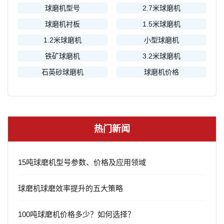
球磨机型号
2.7米球磨机
球磨机衬板
1.5米球磨机
1.2米球磨机
小型球磨机
铁矿球磨机
3.2米球磨机
石英砂球磨机
球磨机价格
热门新闻
15吨球磨机型号参数、价格及应用领域
球磨机球磨效率提升的五大策略
100吨球磨机价格多少？如何选择？