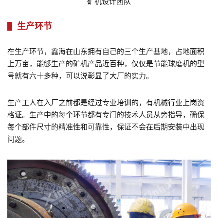
矿机设计团队
生产环节
在生产环节，鑫海在山东拥有自己的三个生产基地，占地面积
上万亩，能够生产的矿机产品近百种，仅仅是节能球磨机的型
号就有六十多种，可以说彰显了大厂的实力。
生产工人在入厂之前都是经过专业培训的，有机械行业上岗资
格证。生产中的每个环节都有专门的技术人员从旁指导，确保
每个部件尺寸的精准性和可靠性，保证不会在后期安装中出现
问题。