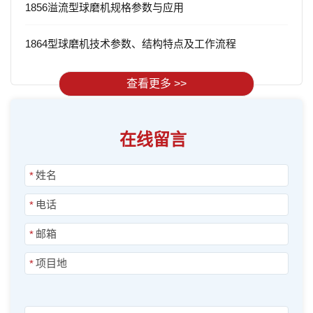
1856溢流型球磨机规格参数与应用
1864型球磨机技术参数、结构特点及工作流程
查看更多 >>
在线留言
*
*
*
*