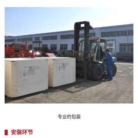
专业的包装
安装环节