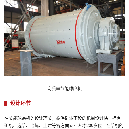
高质量节能球磨机
设计环节
在节能球磨机的设计环节，鑫海矿业下设的机械设计院，拥有
矿机、选矿、冶炼、土建等各方面专业人才200多位，在矿机的