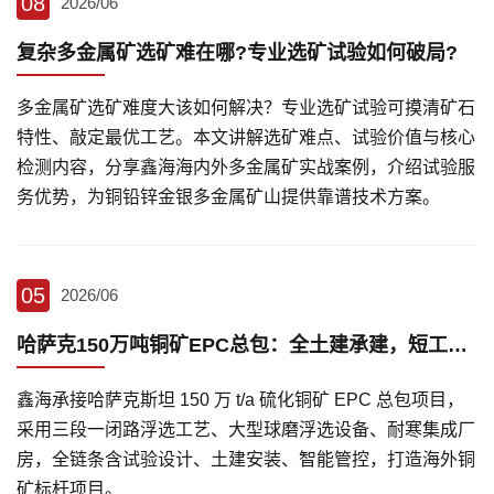
08
2026/06
复杂多金属矿选矿难在哪?专业选矿试验如何破局?
多金属矿选矿难度大该如何解决？专业选矿试验可摸清矿石
特性、敲定最优工艺。本文讲解选矿难点、试验价值与核心
检测内容，分享鑫海海内外多金属矿实战案例，介绍试验服
务优势，为铜铅锌金银多金属矿山提供靠谱技术方案。
05
2026/06
哈萨克150万吨铜矿EPC总包：全土建承建，短工期落地海外矿山
鑫海承接哈萨克斯坦 150 万 t/a 硫化铜矿 EPC 总包项目，
采用三段一闭路浮选工艺、大型球磨浮选设备、耐寒集成厂
房，全链条含试验设计、土建安装、智能管控，打造海外铜
矿标杆项目。