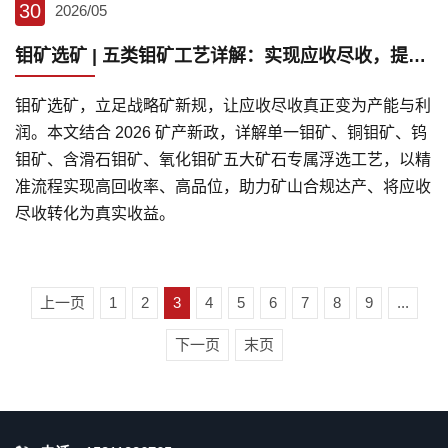
30
2026/05
钼矿选矿 | 五类钼矿工艺详解：实现应收尽收，提升真实收益
钼矿选矿，立足战略矿新规，让应收尽收真正变为产能与利
润。本文结合 2026 矿产新政，详解单一钼矿、铜钼矿、钨
钼矿、含滑石钼矿、氧化钼矿五大矿石专属浮选工艺，以精
准流程实现高回收率、高品位，助力矿山合规达产、将应收
尽收转化为真实收益。
上一页
1
2
3
4
5
6
7
8
9
...
下一页
末页