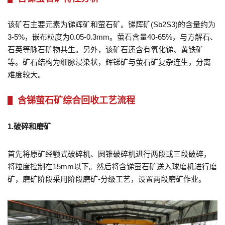
该矿石主要元素为锑辉矿和萤石矿。锑辉矿(Sb2S3)的含量约为
3-5%，嵌布粒度为0.05-0.3mm。萤石含量40-65%，与方解石、
石英等脉石矿物共生。另外，该矿石还含有氧化锑、黄铁矿
等。矿石结构为细脉浸染状，辉锑矿与萤石矿复杂连生，分离
难度较大。
含锑萤石矿综合回收工艺流程
1.破碎和磨矿
首先将原矿经颚式破碎机、圆锥破碎机进行两段或三段破碎，
将粒度控制在15mm以下。然后将含锑萤石矿送入球磨机进行磨
矿，磨矿阶段采用阶段磨矿-分级工艺，设置两段磨矿作业。