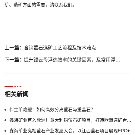
矿、选矿方面的需要，请联系我们。
上一篇：
含钨萤石选矿工艺流程及技术难点
下一篇：
提升锂云母浮选效率的关键因素，及常用浮选药剂
相关新闻
伴生矿难题：如何高效分离萤石与重晶石？
鑫海矿业首入欧洲！意大利铅萤石矿项目，打造欧盟选矿合规样板
鑫海矿业亮相萤石产业发展大会，以江西萤石项目展现EPC+M+O实力