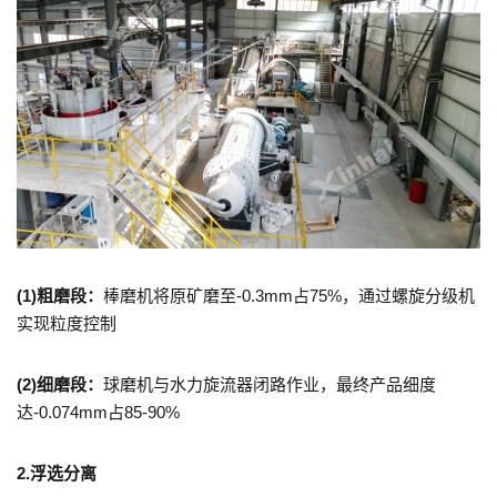
(1)粗磨段：
棒磨机将原矿磨至-0.3mm占75%，通过螺旋分级机
实现粒度控制
(2)细磨段：
球磨机与水力旋流器闭路作业，最终产品细度
达-0.074mm占85-90%
2.浮选分离