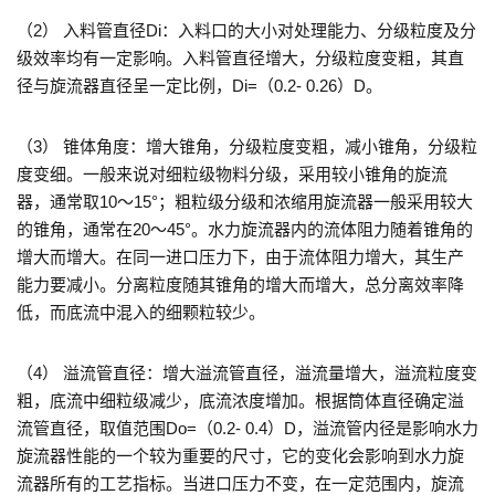
（2） 入料管直径Di：入料口的大小对处理能力、分级粒度及分
级效率均有一定影响。入料管直径增大，分级粒度变粗，其直
径与旋流器直径呈一定比例，Di=（0.2- 0.26）D。
（3） 锥体角度：增大锥角，分级粒度变粗，减小锥角，分级粒
度变细。一般来说对细粒级物料分级，采用较小锥角的旋流
器，通常取10～15°；粗粒级分级和浓缩用旋流器一般采用较大
的锥角，通常在20～45°。水力旋流器内的流体阻力随着锥角的
增大而增大。在同一进口压力下，由于流体阻力增大，其生产
能力要减小。分离粒度随其锥角的增大而增大，总分离效率降
低，而底流中混入的细颗粒较少。
（4） 溢流管直径：增大溢流管直径，溢流量增大，溢流粒度变
粗，底流中细粒级减少，底流浓度增加。根据筒体直径确定溢
流管直径，取值范围Do=（0.2- 0.4）D，溢流管内径是影响水力
旋流器性能的一个较为重要的尺寸，它的变化会影响到水力旋
流器所有的工艺指标。当进口压力不变，在一定范围内，旋流