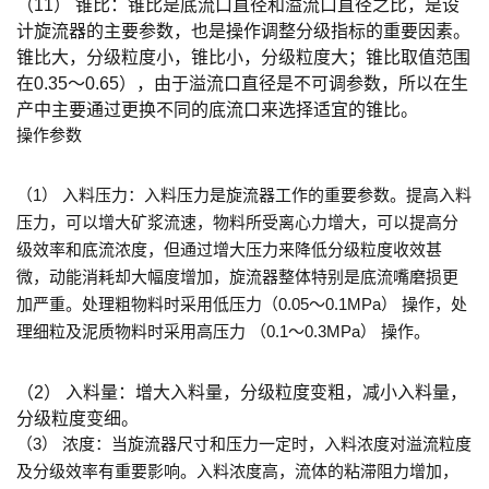
（11） 锥比：锥比是底流口直径和溢流口直径之比，是设
计旋流器的主要参数，也是操作调整分级指标的重要因素。
锥比大，分级粒度小，锥比小，分级粒度大；锥比取值范围
在0.35～0.65），由于溢流口直径是不可调参数，所以在生
产中主要通过更换不同的底流口来选择适宜的锥比。
操作参数
（1） 入料压力：入料压力是旋流器工作的重要参数。提高入料
压力，可以增大矿浆流速，物料所受离心力增大，可以提高分
级效率和底流浓度，但通过增大压力来降低分级粒度收效甚
微，动能消耗却大幅度增加，旋流器整体特别是底流嘴磨损更
加严重。处理粗物料时采用低压力（0.05～0.1MPa） 操作，处
理细粒及泥质物料时采用高压力 （0.1～0.3MPa） 操作。
（2） 入料量：增大入料量，分级粒度变粗，减小入料量，
分级粒度变细。
（3） 浓度：当旋流器尺寸和压力一定时，入料浓度对溢流粒度
及分级效率有重要影响。入料浓度高，流体的粘滞阻力增加，