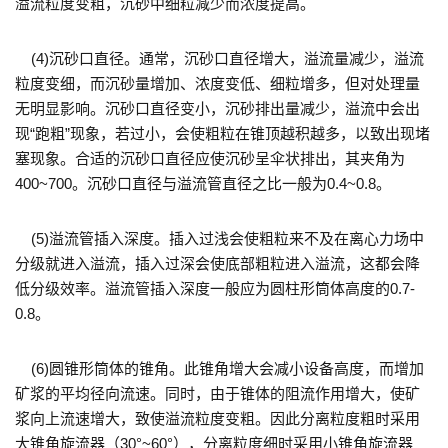
溢流粒度变粗，沉砂中细粒减少而浓度提高。
(4)沉砂口直径。通常，沉砂口直径增大，溢流量减少，溢流
粒度变细，而沉砂量增加、浓度变低、细粒增多，但对处理量
无明显影响。沉砂口直径变小，沉砂排出量减少，溢流中会出
现“跑粗”现象，若过小，会使粗粒在锥顶越积越多，以致出现堵
塞现象。合适的沉砂口直径应使沉砂呈伞状排出，其夹角为
400~700。沉砂口直径与溢流管直径之比一般为0.4~0.8。
(5)溢流管插入深度。插入过浅会使粗粒来不及在离心力场中
分级就进入溢流，插入过深会使底部粗粒进入溢流，这都会降
低分级效率。溢流管插入深度一般应为圆柱形筒体高度的0.7-
0.8。
(6)圆锥形筒体的锥角。此锥角增大会减小设备高度，而增加
矿浆的平均径向流速。同时，由于锥体的阻流作用增大，使矿
浆向上流速增大，致使溢流粒度变粗。因此分离粒度粗时采用
大锥角旋流器（30°~60°），分离粒度细时采用小锥角旋流器