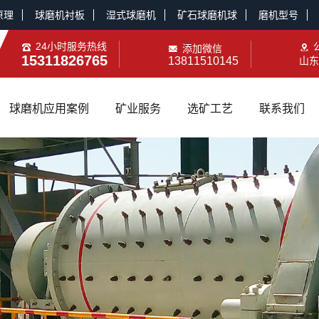
原理
球磨机衬板
湿式球磨机
矿石球磨机球
磨机型号
24小时服务热线
添加微信
15311826765
13811510145
山东
球磨机应用案例
矿业服务
选矿工艺
联系我们