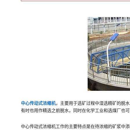
中心传动式浓缩机
，主要用于选矿过程中湿选精矿的脱水
有时也用作精选之前脱水，同时在化学工业和选煤厂也可
中心传动式浓缩机工作的主要特点是在待浓缩的矿浆中添