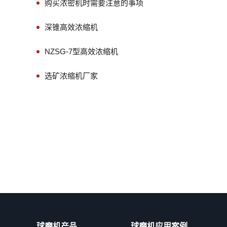
购买浓密机时需要注意的事项
深锥高效浓缩机
NZSG-7型高效浓缩机
选矿浓缩机厂家
球磨机产品
球磨机应用案例