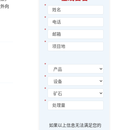
*
由外向
*
*
*
*
*
*
*
如果以上信息无法满足您的