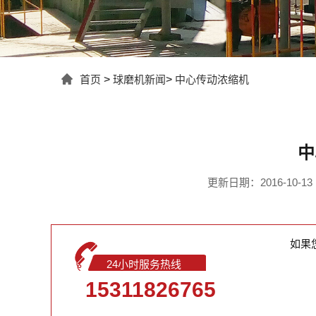
首页
>
球磨机新闻
>
中心传动浓缩机
中
更新日期：2016-10-13 1
如果
24小时服务热线
15311826765