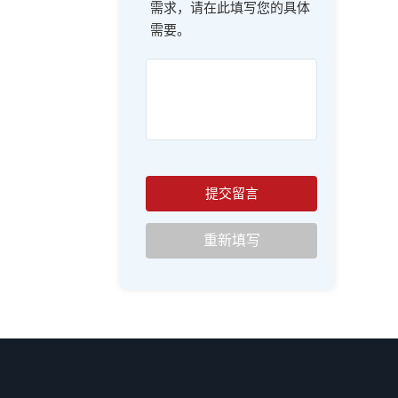
需求，请在此填写您的具体
需要。