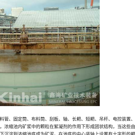
料管、固定筒、布料筒、刮板、轴、长耙、短耙、吊杆、电控装置
，浓缩池内矿浆中的颗粒在絮凝剂的作用下形成团状结构，当这些
下沉淀到浓缩池底成为矿泥。在池底的中心竖轴上设置有十字形的