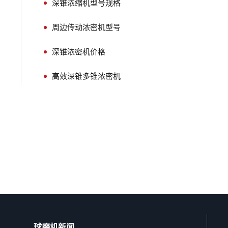
深锥浓缩机型号规格
周边传动浓密机型号
深锥浓密机价格
高效深锥多锥浓密机
球磨机新闻