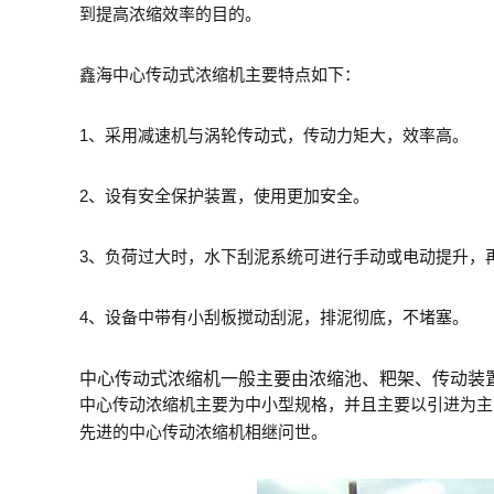
到提高浓缩效率的目的。
鑫海中心传动式浓缩机主要特点如下：
1、采用减速机与涡轮传动式，传动力矩大，效率高。
2、设有安全保护装置，使用更加安全。
3、负荷过大时，水下刮泥系统可进行手动或电动提升，
4、设备中带有小刮板搅动刮泥，排泥彻底，不堵塞。
中心传动式浓缩机一般主要由浓缩池、粑架、传动装
中心传动浓缩机主要为中小型规格，并且主要以引进为主
先进的中心传动浓缩机相继问世。