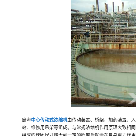
鑫海
中心传动式浓缩机
由传动装置、桥架、加药装置、入
站、维修用吊架等组成。与常规浓缩机作用原理大致相同
组成的球团尺寸增大到一定的程度后就会在自身重力作用