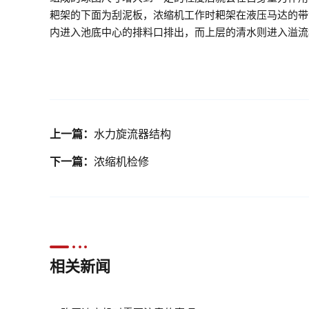
耙架的下面为刮泥板，浓缩机工作时耙架在液压马达的带
内进入池底中心的排料口排出，而上层的清水则进入溢流
上一篇：
水力旋流器结构
下一篇：
浓缩机检修
相关新闻