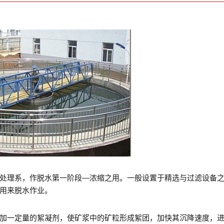
处理系，作脱水第一阶段—浓缩之用。一般设置于精选与过滤设备
用来脱水作业。
加一定量的絮凝剂，使矿浆中的矿粒形成絮团，加快其沉降速度，