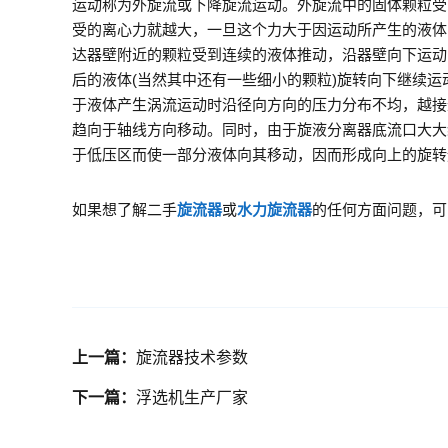
运动称为外旋流或下降旋流运动。外旋流中的固体颗粒受
受的离心力就越大，一旦这个力大于因运动所产生的液体
达器壁附近的颗粒受到连续的液体推动，沿器壁向下运动
后的液体(当然其中还有一些细小的颗粒)旋转向下继续
于液体产生涡流运动时沿径向方向的压力分布不均，越接
趋向于轴线方向移动。同时，由于旋液分离器底流口大大
于低压区而使一部分液体向其移动，因而形成向上的旋转
如果想了解二手
旋流器
或
水力旋流器
的任何方面问题，可以
上一篇：
旋流器技术参数
下一篇：
浮选机生产厂家