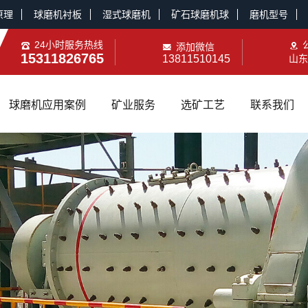
原理
球磨机衬板
湿式球磨机
矿石球磨机球
磨机型号
24小时服务热线
添加微信
15311826765
13811510145
山东
球磨机应用案例
矿业服务
选矿工艺
联系我们