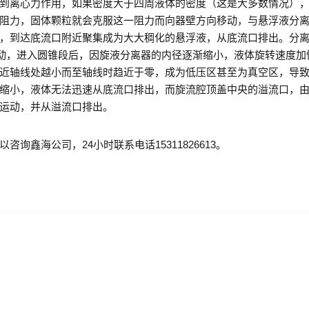
到离心力作用，如果密度大于四周液体的密度（这是大多数情况）
阻力，固体颗粒就会克服这一阻力而向器壁方向移动，与悬浮液分
，到达底流口附近聚集成为大大稠化的悬浮液，从底流口排出。分
运动，进入圆锥段后，因旋液分离器的内径逐渐缩小，液体旋转速度加
近轴线处越小而至轴线时趋近于零，成为低压区甚至为真空区，导
缩小，液体无法迅速从底流口排出，而旋流腔顶盖中央的溢流口，
运动，并从溢流口排出。
咨询鑫海公司，24小时联系电话15311826613。