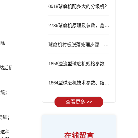
0918球磨机配多大的分级机？
2736球磨机原理及参数，鑫海2736球磨机的优势
。除
球磨机衬板脱落处理步骤——从根源解决问题
1856溢流型球磨机规格参数与应用
，然后矿
1864型球磨机技术参数、结构特点及工作流程
系统；
查看更多 >>
度细；
将这种
在线留言