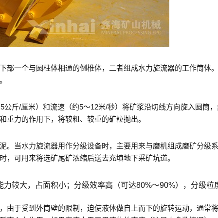
下部一个与圆柱体相通的倒椎体，二者组成水力旋流器的工作筒体
。
.5公斤/厘米）和流速（约5～12米/秒）将矿浆沿切线方向旋入圆筒
和重力的作用下，将较粗、较重的矿粒抛出。
泥。当水力旋流器用作分级设备时，主要用来与磨机组成磨矿分级
时，可用来将选矿尾矿浓缩后送去充填地下采矿坑道。
力较大，占面积小；分级效率高（可达80%～90%），分级粒
，由于受到外筒壁的限制，迫使液体做自上而下的旋转运动，通常