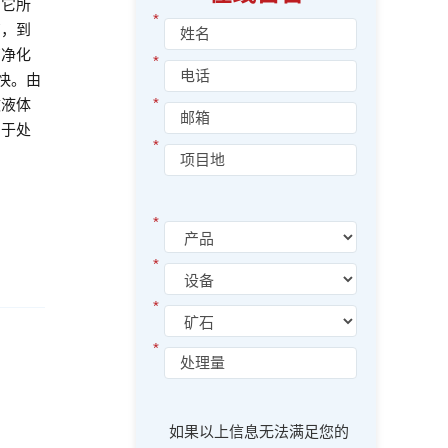
，它所
*
离，到
离净化
*
快。由
*
致液体
由于处
*
*
*
*
*
如果以上信息无法满足您的