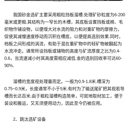
我国砂金选矿主要采用粗粒挡板溜槽.处理矿砂粒度为6-200
毫米或更粗.其结构为一窄长的木槽，其底板设置挡板或棉、毛
织物作铺设物，以便增大对水流的阻力和对重矿物的摩擦力，
促使其减慢速度移动而沉积在槽底，以便提高选别效果.同时，
档板之间形成的涡流，有助于混在重矿物中的轻矿物被翻起为
水流冲走。通常所设挡板或铺物的高度与矿流厚度之比为0.4-
0.6，当流速减小时其高度需相应减低.金的选别回收率可达60-
90%.
溜槽的宽度视处理量而定。一般为0.9-1.8米.槽深为
0.75~0.9米，长度通常不小于5米.有时为了输送尾矿把其视若导
槽而长达百米.由于粗粒溜槽构造简单，可就地取材加工，便于
装设和搬运，又无须便用动力，因此至今仍被应用。
2、跳汰选矿设备