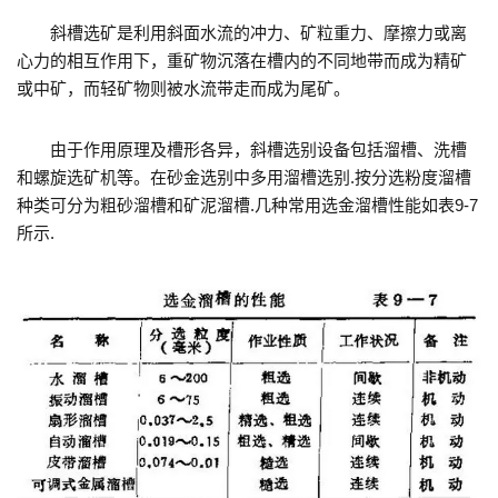
斜槽选矿是利用斜面水流的冲力、矿粒重力、摩擦力或离
心力的相互作用下，重矿物沉落在槽内的不同地带而成为精矿
或中矿，而轻矿物则被水流带走而成为尾矿。
由于作用原理及槽形各异，斜槽选别设备包括溜槽、洗槽
和螺旋选矿机等。在砂金选别中多用溜槽选别.按分选粉度溜槽
种类可分为粗砂溜槽和矿泥溜槽.几种常用选金溜槽性能如表9-7
所示.