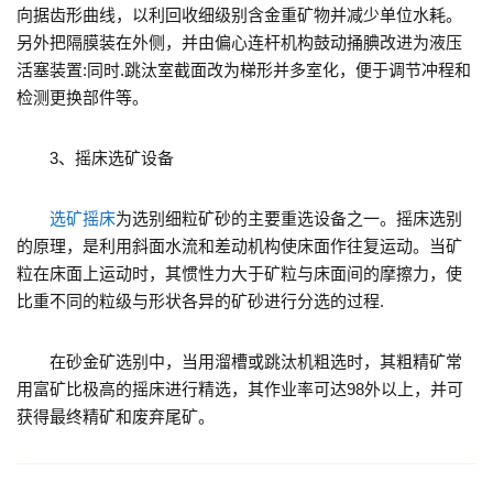
向据齿形曲线，以利回收细级别含金重矿物并减少单位水耗。
另外把隔膜装在外侧，并由偏心连杆机构鼓动捅腆改进为液压
活塞装置:同时.跳汰室截面改为梯形并多室化，便于调节冲程和
检测更换部件等。
3、摇床选矿设备
选矿摇床
为选别细粒矿砂的主要重选设备之一。摇床选别
的原理，是利用斜面水流和差动机构使床面作往复运动。当矿
粒在床面上运动时，其惯性力大于矿粒与床面间的摩擦力，使
比重不同的粒级与形状各异的矿砂进行分选的过程.
在砂金矿选别中，当用溜槽或跳汰机粗选时，其粗精矿常
用富矿比极高的摇床进行精选，其作业率可达98外以上，并可
获得最终精矿和废弃尾矿。