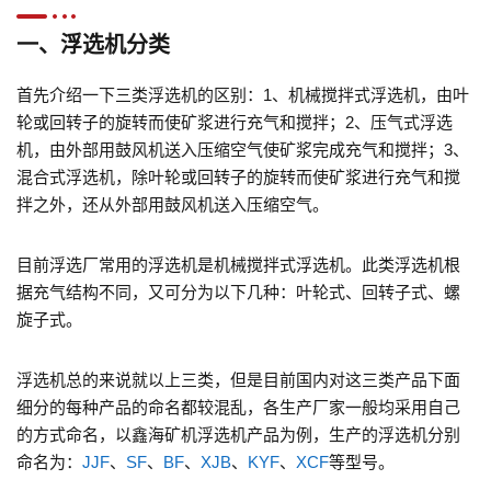
一、浮选机分类
首先介绍一下三类浮选机的区别：1、机械搅拌式浮选机，由叶
轮或回转子的旋转而使矿浆进行充气和搅拌；2、压气式浮选
机，由外部用鼓风机送入压缩空气使矿浆完成充气和搅拌；3、
混合式浮选机，除叶轮或回转子的旋转而使矿浆进行充气和搅
拌之外，还从外部用鼓风机送入压缩空气。
目前浮选厂常用的浮选机是机械搅拌式浮选机。此类浮选机根
据充气结构不同，又可分为以下几种：叶轮式、回转子式、螺
旋子式。
浮选机总的来说就以上三类，但是目前国内对这三类产品下面
细分的每种产品的命名都较混乱，各生产厂家一般均采用自己
的方式命名，以鑫海矿机浮选机产品为例，生产的浮选机分别
命名为：
JJF
、
SF
、
BF
、
XJB
、
KYF
、
XCF
等型号。