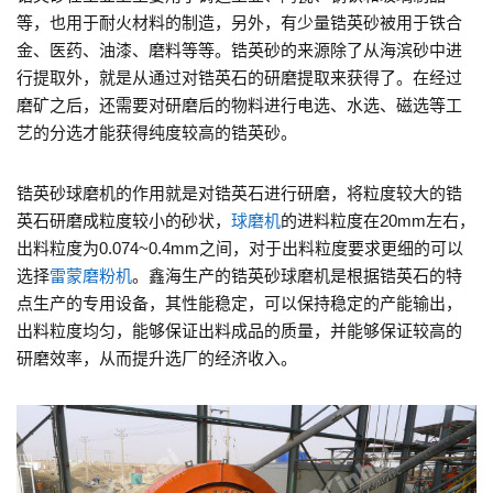
等，也用于耐火材料的制造，另外，有少量锆英砂被用于铁合
金、医药、油漆、磨料等等。锆英砂的来源除了从海滨砂中进
行提取外，就是从通过对锆英石的研磨提取来获得了。在经过
磨矿之后，还需要对研磨后的物料进行电选、水选、磁选等工
艺的分选才能获得纯度较高的锆英砂。
锆英砂球磨机的作用就是对锆英石进行研磨，将粒度较大的锆
英石研磨成粒度较小的砂状，
球磨机
的进料粒度在20mm左右，
出料粒度为0.074~0.4mm之间，对于出料粒度要求更细的可以
选择
雷蒙磨粉机
。鑫海生产的锆英砂球磨机是根据锆英石的特
点生产的专用设备，其性能稳定，可以保持稳定的产能输出，
出料粒度均匀，能够保证出料成品的质量，并能够保证较高的
研磨效率，从而提升选厂的经济收入。