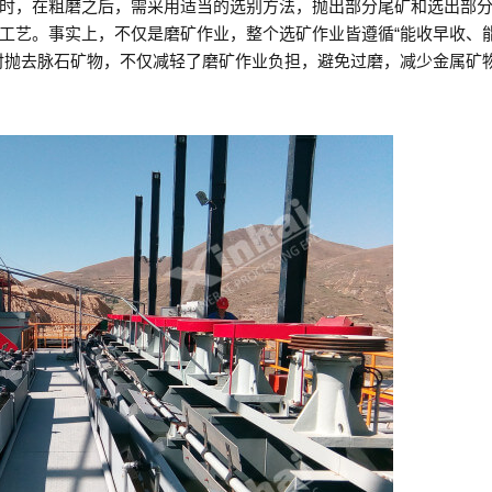
时，在粗磨之后，需采用适当的选别方法，抛出部分尾矿和选出部
工艺。事实上，不仅是磨矿作业，整个选矿作业皆遵循“能收早收、
时抛去脉石矿物，不仅减轻了磨矿作业负担，避免过磨，减少金属矿