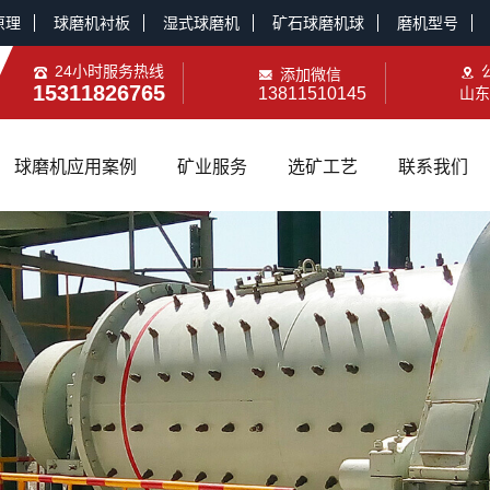
原理
球磨机衬板
湿式球磨机
矿石球磨机球
磨机型号
24小时服务热线
添加微信
15311826765
13811510145
山东
球磨机应用案例
矿业服务
选矿工艺
联系我们