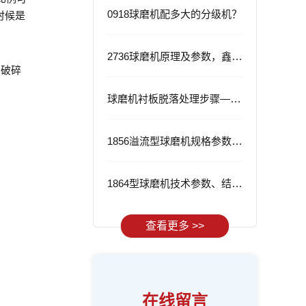
0918球磨机配多大的分级机？
时候是
2736球磨机原理及参数，鑫海2736球磨机的优势
加破碎
球磨机衬板脱落处理步骤——从根源解决问题
1856溢流型球磨机规格参数与应用
1864型球磨机技术参数、结构特点及工作流程
查看更多 >>
在线留言